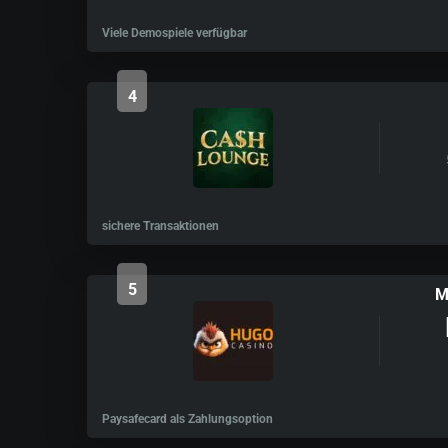
Viele Demospiele verfügbar
4
sichere Transaktionen
5
M
Paysafecard als Zahlungsoption