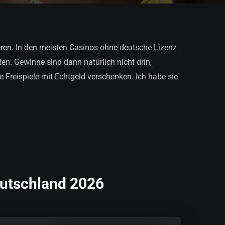
ieren. In den meisten Casinos ohne deutsche Lizenz
n. Gewinne sind dann natürlich nicht drin,
 Freispiele mit Echtgeld verschenken. Ich habe sie
eutschland 2026