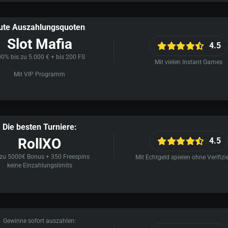
ute Auszahlungsquoten
:
Slot Mafia
4.5
0% bis zu 5.000 € + bis 200 FS
Mit vielen Instant Games
Mit VIP Programm
Die besten Turniere:
RollXO
4.5
 zu 5000€ Bonus + 350 Freespins
Mit Echtgeld spielen ohne Verifizi
keine Einzahlungslimits
Gewinne sofort auszahlen: