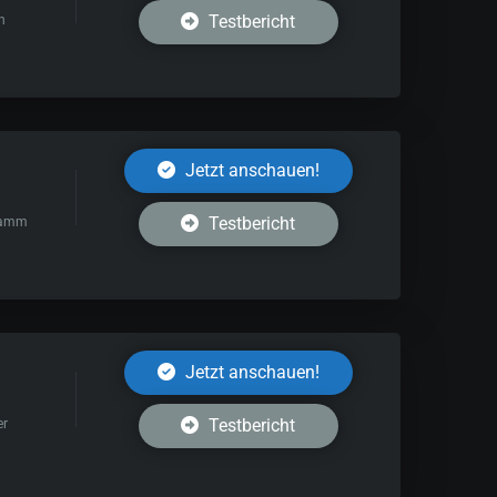
Testbericht
n
Jetzt anschauen!
Testbericht
gramm
Jetzt anschauen!
Testbericht
er