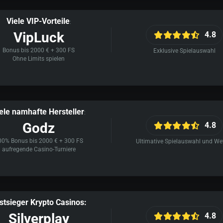
Viele VIP-Vorteile
:
VipLuck
4.8
Bonus bis 2000 € + 300 FS
Exklusive Spielauswahl
Ohne Limits spielen
ele namhafte Hersteller
:
Godz
4.8
00% Bonus bis 2000 € + 300 FS
Ultimative Spielauswahl und We
aufregende Casino-Turniere
stsieger Krypto Casinos:
Silverplay
4.8