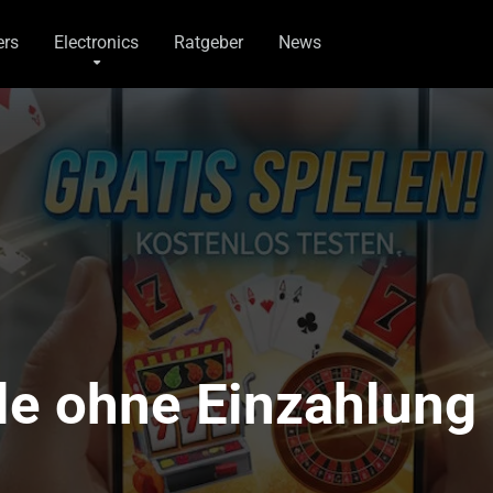
rs
Electronics
Ratgeber
News
le ohne Einzahlung