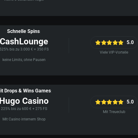
Schnelle Spins
:
CashLounge
5.0
525% bis zu 3.000 € + 350 FS
Viele VIP-Vorteile
keine Limits, ohne Pausen
it Drops & Wins Games
:
Hugo Casino
5.0
225% bis zu 600 € + 275 FS
Mit Treueclub
Mit Casino internem Shop