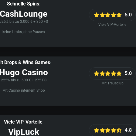
Schnelle Spins
:
CashLounge
5.0
525% bis zu 3.000 € + 350 FS
Viele VIP-Vorteile
keine Limits, ohne Pausen
it Drops & Wins Games
:
Hugo Casino
5.0
225% bis zu 600 € + 275 FS
Mit Treueclub
Mit Casino internem Shop
Viele VIP-Vorteile
:
VipLuck
4.8