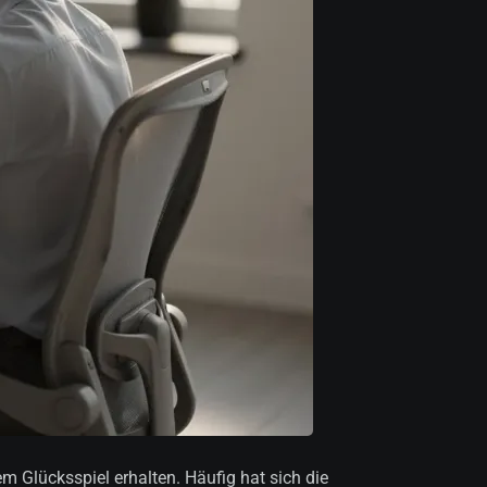
m Glücksspiel erhalten. Häufig hat sich die