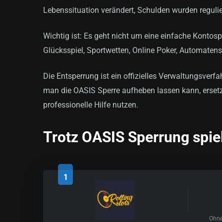
Lebenssituation verändert, Schulden wurden regulier
Wichtig ist: Es geht nicht um eine einfache Kontospe
Glücksspiel, Sportwetten, Online Poker, Automatens
Die Entsperrung ist ein offizielles Verwaltungsverfa
man die OASIS Sperre aufheben lassen kann, ersetzt
professionelle Hilfe nutzen.
Trotz OASIS Sperrung spiel
1
Ohne 