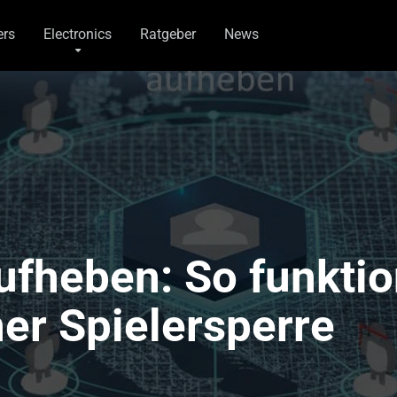
rs
Electronics
Ratgeber
News
fheben: So funktion
er Spielersperre