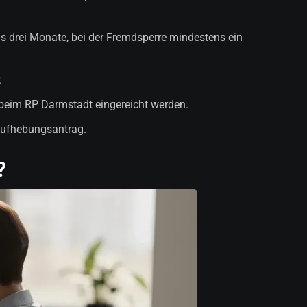
ns drei Monate, bei der Fremdsperre mindestens ein
.
 beim RP Darmstadt eingereicht werden.
Aufhebungsantrag.
?