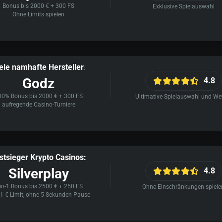
Bonus bis 2000 € + 300 FS
Exklusive Spielauswahl
Ohne Limits spielen
ele namhafte Hersteller
:
Godz
4.8
00% Bonus bis 2000 € + 300 FS
Ultimative Spielauswahl und We
aufregende Casino-Turniere
stsieger Krypto Casinos:
Silverplay
4.8
in-1 Bonus bis 2500 € + 250 FS
Ohne Einschränkungen spiele
 1 € Limit, ohne 5 Sekunden Pause