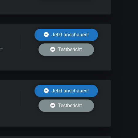
Jetzt anschauen!
Testbericht
er
Jetzt anschauen!
Testbericht