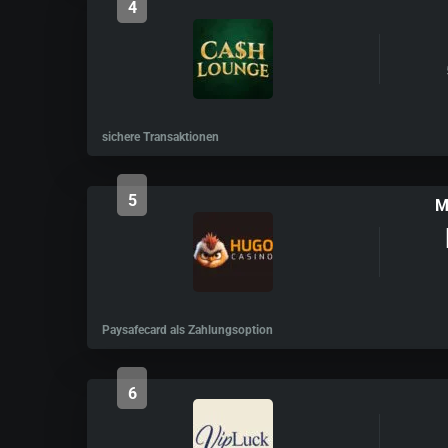
4
sichere Transaktionen
5
M
Paysafecard als Zahlungsoption
6