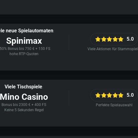
ele neue Spielautomaten
:
Spinimax
5.0
50% Bonus bis 750 € + 150 FS
Viele Aktionen für Stammspiel
hohe RTP-Quoten
Viele Tischspiele
:
Mino Casino
5.0
Bonus bis 2300 € + 400 FS
Perfekte Spielauswahl
Keine 5 Sekunden Regel