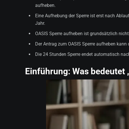
aufheben.
Eine Aufhebung der Sperre ist erst nach Ablau
Jahr.
OASIS Sperre aufheben ist grundsätzlich nich
Der Antrag zum OASIS Sperre aufheben kann di
Die 24 Stunden Sperre endet automatisch nac
Einführung: Was bedeutet 