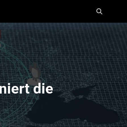
iert die