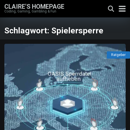
CLAIRE'S HOMEPAGE
Coding, Gaming, Gambling & Fun
Schlagwort:
Spielersperre
Ratgeber