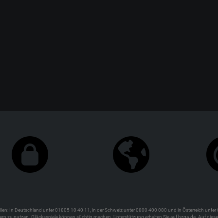
ellen: In Deutschland unter 01805 10 40 11, in der Schweiz unter 0800 400 080 und in Österreich unter 
zu nutzen. Glücksspiele können süchtig machen. Unterstützung erhalten Sie auf bzga.de. Auf dieser We