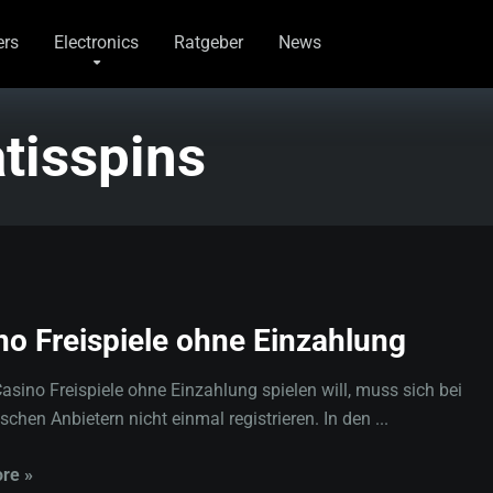
rs
Electronics
Ratgeber
News
tisspins
no Freispiele ohne Einzahlung
asino Freispiele ohne Einzahlung spielen will, muss sich bei
schen Anbietern nicht einmal registrieren. In den ...
re »