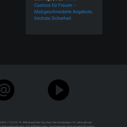
Casinos für Frauen –
Maßgeschneiderte Angebote,
höchste Sicherheit
0660 / 123 66 74. Bitte beachten Sie, dass Sie mindestens 18 Jahre alt sein
bseite befinden sich Affiliate-Links. Das bedeutet, dass wir eine Provision