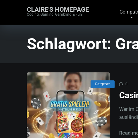
CLAIRE'S HOMEPAGE
Compute
Coding, Gaming, Gambling & Fun
Schlagwort:
Gra
Ratgeber
0
Casi
Wer im C
ausländi
Read mo