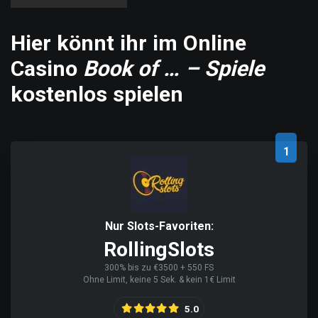
Hier könnt ihr im Online
Casino
Book of … – Spiele
kostenlos spielen
1
Nur Slots-Favoriten:
RollingSlots
300% bis zu €3500 + 550 FS
Ohne Limit, keine 5 Sek. & kein 1€ Limit
5.0