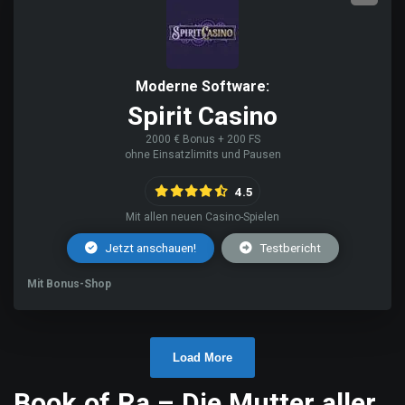
Moderne Software:
Spirit Casino
2000 € Bonus + 200 FS
ohne Einsatzlimits und Pausen
4.5
Mit allen neuen Casino-Spielen
Jetzt anschauen!
Testbericht
Mit Bonus-Shop
Load More
Book of Ra – Die Mutter aller