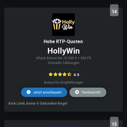
14
Hohe RTP-Quoten
:
HollyWin
4-fach Bonus bis 15.000 € + 350 FS
Schnelle Zahlungen
4.5
Bonus für Empfehlungen
Jetzt anschauen!
Testbericht
Kein Limit, keine 5-Sekunden Regel
15