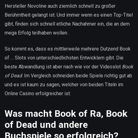
Hersteller Novoline auch ziemlich schnell zu großer
Berühmtheit gelangt ist. Und immer wenn es einen Top-Titel
gibt, finden sich schnell etliche Nachahmer ein, die an dem
mega Erfolg teilhaben wollen.
So kommt es, dass es mittlerweile mehrere Dutzend Book
of … Slots von unterschiedlichsten Entwicklern gibt. Die
beste Abwandlung ist aber nach wie vor der Videoslot
Book
of Dead
. Im Vergleich schneiden beide Spiele richtig gut ab
und es ist kaum zu sagen, welcher von beiden Titeln im
Online Casino erfolgreicher ist.
Was macht Book of Ra, Book
of Dead und andere
Buchspiele so erfolgreich?