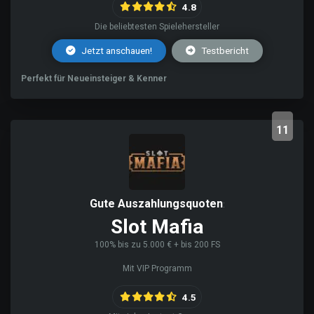
4.8
Die beliebtesten Spielehersteller
Jetzt anschauen!
Testbericht
Perfekt für Neueinsteiger & Kenner
11
Gute Auszahlungsquoten
:
Slot Mafia
100% bis zu 5.000 € + bis 200 FS
Mit VIP Programm
4.5