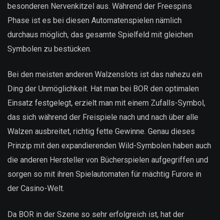
besonderen Nervenkitzel aus. Während der Freespins
Phase ist es bei diesen Automatenspielen nämlich
durchaus möglich, das gesamte Spielfeld mit gleichen
Symbolen zu bestücken.
Bei den meisten anderen Walzenslots ist das nahezu ein
Ding der Unmöglichkeit. Hat man bei BOR den optimalen
Einsatz festgelegt, erzielt man mit einem Zufalls-Symbol,
das sich während der Freispiele nach und nach über alle
Walzen ausbreitet, richtig fette Gewinne. Genau dieses
Prinzip mit den expandierenden Wild-Symbolen haben auch
die anderen Hersteller von Bücherspielen aufgegriffen und
sorgen so mit ihren Spielautomaten für mächtig Furore in
der Casino-Welt.
Da BOR in der Szene so sehr erfolgreich ist, hat der