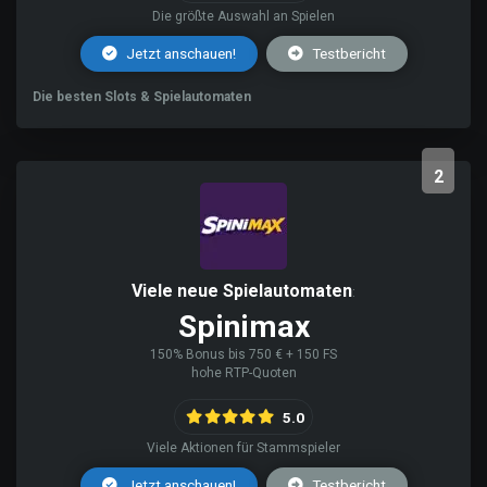
Die größte Auswahl an Spielen
Jetzt anschauen!
Testbericht
Die besten Slots & Spielautomaten
2
Viele neue Spielautomaten
:
Spinimax
150% Bonus bis 750 € + 150 FS
hohe RTP-Quoten
5.0
Viele Aktionen für Stammspieler
Jetzt anschauen!
Testbericht