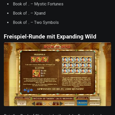
Book of .. – Mystic Fortunes
Book of .. – Xpand
Book of .. – Two Symbols
Freispiel-Runde mit Expanding Wild