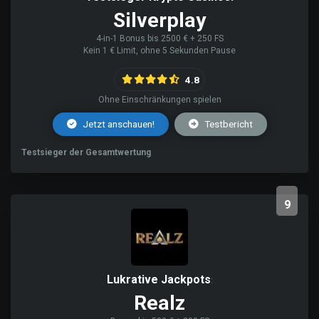
Silverplay
4-in-1 Bonus bis 2500 € + 250 FS
Kein 1 € Limit, ohne 5 Sekunden Pause
4.8
Ohne Einschränkungen spielen
Jetzt anschauen!
Testbericht
Testsieger der Gesamtwertung
9
Lukrative Jackpots
:
Realz