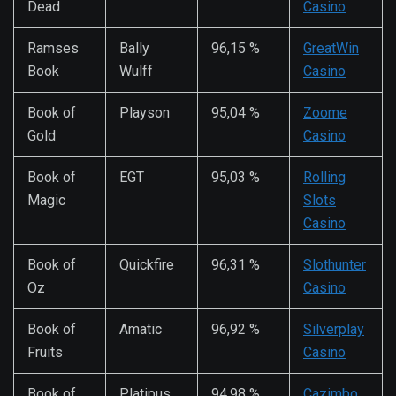
Dead
Casino
Ramses
Bally
96,15 %
GreatWin
Book
Wulff
Casino
Book of
Playson
95,04 %
Zoome
Gold
Casino
Book of
EGT
95,03 %
Rolling
Magic
Slots
Casino
Book of
Quickfire
96,31 %
Slothunter
Oz
Casino
Book of
Amatic
96,92 %
Silverplay
Fruits
Casino
Book of
Platipus
94,98 %
Cazimbo