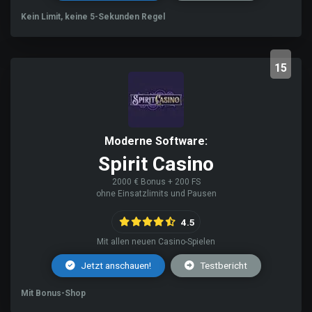
Kein Limit, keine 5-Sekunden Regel
15
Moderne Software:
Spirit Casino
2000 € Bonus + 200 FS
ohne Einsatzlimits und Pausen
4.5
Mit allen neuen Casino-Spielen
Jetzt anschauen!
Testbericht
Mit Bonus-Shop