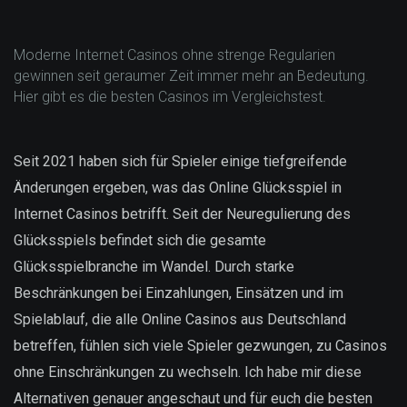
Moderne Internet Casinos ohne strenge Regularien
gewinnen seit geraumer Zeit immer mehr an Bedeutung.
Hier gibt es die besten Casinos im Vergleichstest.
Seit 2021 haben sich für Spieler einige tiefgreifende
Änderungen ergeben, was das Online Glücksspiel in
Internet Casinos betrifft. Seit der Neuregulierung des
Glücksspiels befindet sich die gesamte
Glücksspielbranche im Wandel. Durch starke
Beschränkungen bei Einzahlungen, Einsätzen und im
Spielablauf, die alle Online Casinos aus Deutschland
betreffen, fühlen sich viele Spieler gezwungen, zu Casinos
ohne Einschränkungen zu wechseln. Ich habe mir diese
Alternativen genauer angeschaut und für euch die besten