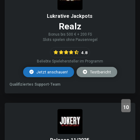
Lukrative Jackpots
:
Realz
Bonus bis 500 € + 200 FS
Slots spielen ohne Pausenregel
4.8
Beliebte Spielehersteller im Programm
Jetzt anschauen!
Testbericht
Qualifiziertes Support-Team
10