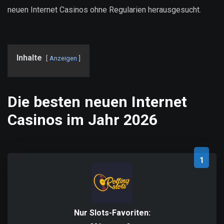
neuen Internet Casinos ohne Regularien herausgesucht.
Inhalte
Anzeigen
Die besten neuen Internet
Casinos im Jahr 2026
1
Nur Slots-Favoriten: