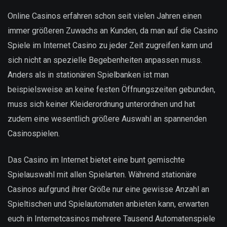
Online Casinos erfahren schon seit vielen Jahren einen
immer größeren Zuwachs an Kunden, da man auf die Casino
Spiele im Internet Casino zu jeder Zeit zugreifen kann und
sich nicht an spezielle Begebenheiten anpassen muss.
Anders als in stationären Spielbanken ist man
beispielsweise an keine festen Öffnungszeiten gebunden,
muss sich keiner Kleiderordnung unterordnen und hat
zudem eine wesentlich größere Auswahl an spannenden
Casinospielen.
Das Casino im Internet bietet eine bunt gemischte
Spielauswahl mit allen Spielarten. Während stationäre
Casinos aufgrund ihrer Größe nur eine gewisse Anzahl an
Spieltischen und Spielautomaten anbieten kann, erwarten
euch in Internetcasinos mehrere Tausend Automatenspiele