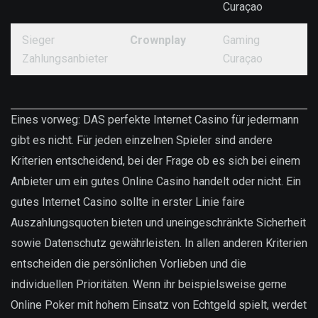
Curaçao
Sieger
Crownplay
Gaming
Zahlungsanbieter
Curaçao
Eines vorweg: DAS perfekte Internet Casino für jedermann
gibt es nicht. Für jeden einzelnen Spieler sind andere
Kriterien entscheidend, bei der Frage ob es sich bei einem
Anbieter um ein gutes Online Casino handelt oder nicht. Ein
gutes Internet Casino sollte in erster Linie faire
Auszahlungsquoten bieten und uneingeschränkte Sicherheit
sowie Datenschutz gewährleisten. In allen anderen Kriterien
entscheiden die persönlichen Vorlieben und die
individuellen Prioritäten. Wenn ihr beispielsweise gerne
Online Poker mit hohem Einsatz von Echtgeld spielt, werdet