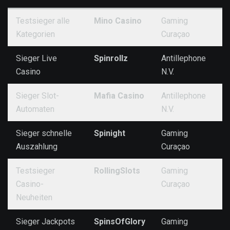
Testsieger alle
Mino Casino
Gaming
Kategorien
Curaçao
Sieger Live
Spinrollz
Antillephone
Casino
N.V.
Sieger Slot-
Mafia Casino
Antillephone
Automaten
N.V.
Sieger schnelle
Spinight
Gaming
Auszahlung
Curaçao
Testsieger
RollingSlots
Gaming
Casino-
Curaçao
Neuheiten
Sieger Jackpots
SpinsOfGlory
Gaming