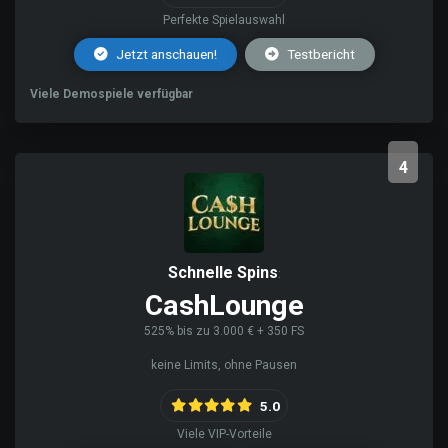
Perfekte Spielauswahl
Jetzt anschauen!
Testbericht
Viele Demospiele verfügbar
4
Schnelle Spins
:
CashLounge
525% bis zu 3.000 € + 350 FS
keine Limits, ohne Pausen
5.0
Viele VIP-Vorteile