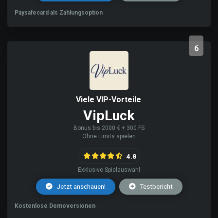
Paysafecard als Zahlungsoption
6
Viele VIP-Vorteile
:
VipLuck
Bonus bis 2000 € + 300 FS
Ohne Limits spielen
4.8
Exklusive Spielauswahl
Jetzt anschauen!
Testbericht
Kostenlose Demoversionen