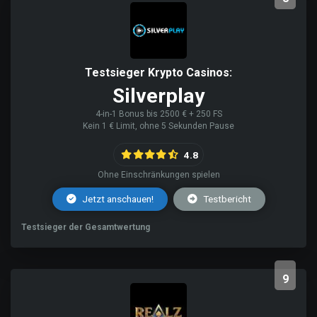
Testsieger Krypto Casinos:
Silverplay
4-in-1 Bonus bis 2500 € + 250 FS
Kein 1 € Limit, ohne 5 Sekunden Pause
4.8
Ohne Einschränkungen spielen
Jetzt anschauen!
Testbericht
Testsieger der Gesamtwertung
9