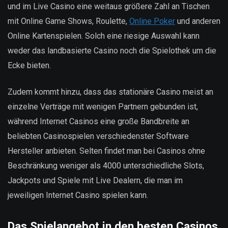
und im Live Casino eine weitaus größere Zahl an Tischen
mit Online Game Shows, Roulette,
Online Poker
und anderen
Online Kartenspielen. Solch eine riesige Auswahl kann
weder das landbasierte Casino noch die Spielothek um die
Ecke bieten.
Zudem kommt hinzu, dass das stationäre Casino meist an
einzelne Verträge mit wenigen Partnern gebunden ist,
während Internet Casinos eine große Bandbreite an
beliebten Casinospielen verschiedenster Software
Hersteller anbieten. Selten findet man bei Casinos ohne
Beschränkung weniger als 4000 unterschiedliche Slots,
Jackpots und Spiele mit Live Dealern, die man im
jeweiligen Internet Casino spielen kann.
Das Spielangebot in den besten Casinos