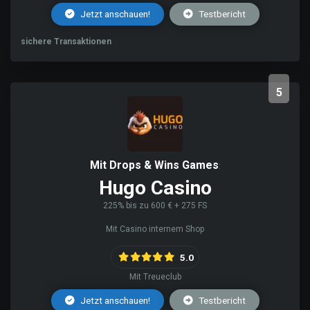
Jetzt anschauen!
Testbericht
sichere Transaktionen
5
Mit Drops & Wins Games
:
Hugo Casino
225% bis zu 600 € + 275 FS
Mit Casino internem Shop
5.0
Mit Treueclub
Jetzt anschauen!
Testbericht