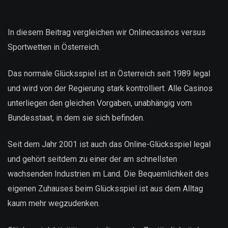
In diesem Beitrag vergleichen wir Onlinecasinos versus
Sportwetten in Österreich.
Das normale Glücksspiel ist in Österreich seit 1989 legal
und wird von der Regierung stark kontrolliert. Alle Casinos
unterliegen den gleichen Vorgaben, unabhängig vom
Bundesstaat, in dem sie sich befinden.
Seit dem Jahr 2001 ist auch das Online-Glücksspiel legal
und gehört seitdem zu einer der am schnellsten
wachsenden Industrien im Land. Die Bequemlichkeit des
eigenen Zuhauses beim Glücksspiel ist aus dem Alltag
kaum mehr wegzudenken.