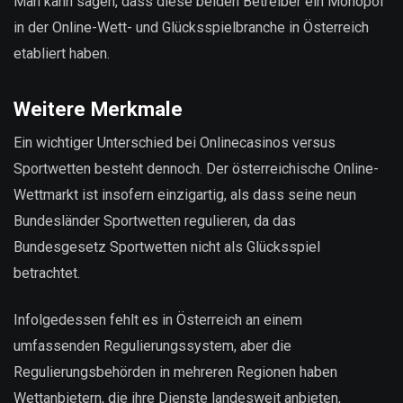
Man kann sagen, dass diese beiden Betreiber ein Monopol
in der Online-Wett- und Glücksspielbranche in Österreich
etabliert haben.
Weitere Merkmale
Ein wichtiger Unterschied bei Onlinecasinos versus
Sportwetten besteht dennoch. Der österreichische Online-
Wettmarkt ist insofern einzigartig, als dass seine neun
Bundesländer Sportwetten regulieren, da das
Bundesgesetz Sportwetten nicht als Glücksspiel
betrachtet.
Infolgedessen fehlt es in Österreich an einem
umfassenden Regulierungssystem, aber die
Regulierungsbehörden in mehreren Regionen haben
Wettanbietern, die ihre Dienste landesweit anbieten,