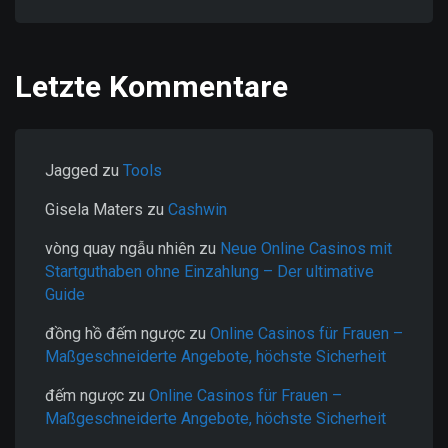
Letzte Kommentare
Jagged
zu
Tools
Gisela Maters
zu
Cashwin
vòng quay ngẫu nhiên
zu
Neue Online Casinos mit
Startguthaben ohne Einzahlung – Der ultimative
Guide
đồng hồ đếm ngược
zu
Online Casinos für Frauen –
Maßgeschneiderte Angebote, höchste Sicherheit
đếm ngược
zu
Online Casinos für Frauen –
Maßgeschneiderte Angebote, höchste Sicherheit