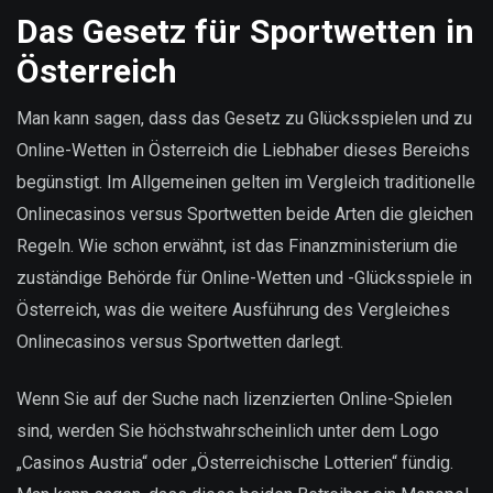
Das Gesetz für Sportwetten in
Österreich
Man kann sagen, dass das Gesetz zu Glücksspielen und zu
Online-Wetten in Österreich die Liebhaber dieses Bereichs
begünstigt. Im Allgemeinen gelten im Vergleich traditionelle
Onlinecasinos versus Sportwetten beide Arten die gleichen
Regeln. Wie schon erwähnt, ist das Finanzministerium die
zuständige Behörde für Online-Wetten und -Glücksspiele in
Österreich, was die weitere Ausführung des Vergleiches
Onlinecasinos versus Sportwetten darlegt.
Wenn Sie auf der Suche nach lizenzierten Online-Spielen
sind, werden Sie höchstwahrscheinlich unter dem Logo
„Casinos Austria“ oder „Österreichische Lotterien“ fündig.