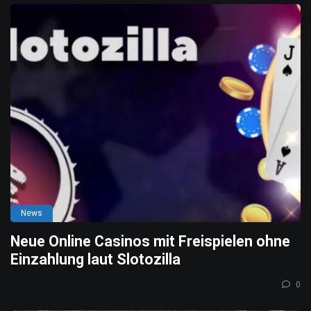
News
Neue Online Casinos mit Freispielen ohne
Einzahlung laut Slotozilla
0