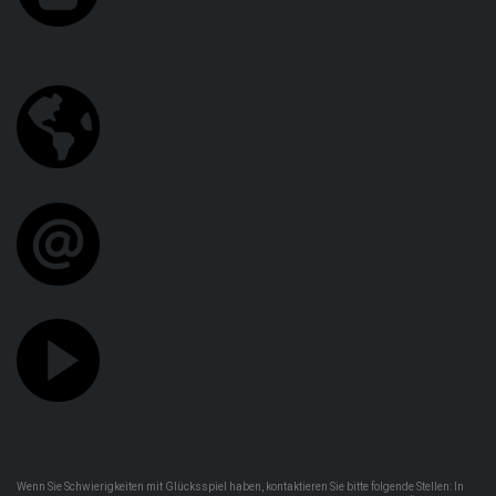
Wenn Sie Schwierigkeiten mit Glücksspiel haben, kontaktieren Sie bitte folgende Stellen: In