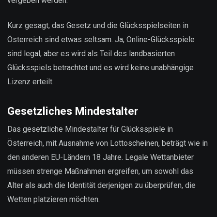
vergeben werden.
Kurz gesagt, das Gesetz und die Glücksspielseiten in
Österreich sind etwas seltsam. Ja, Online-Glücksspiele
sind legal, aber es wird als Teil des landbasierten
Glücksspiels betrachtet und es wird keine unabhängige
Lizenz erteilt.
Gesetzliches Mindestalter
Das gesetzliche Mindestalter für Glücksspiele in
Österreich, mit Ausnahme von Lottoscheinen, beträgt wie in
den anderen EU-Ländern 18 Jahre. Legale Wettanbieter
müssen strenge Maßnahmen ergreifen, um sowohl das
Alter als auch die Identität derjenigen zu überprüfen, die
Wetten platzieren möchten.