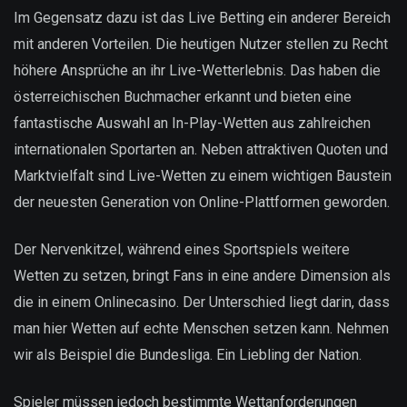
Im Gegensatz dazu ist das Live Betting ein anderer Bereich
mit anderen Vorteilen. Die heutigen Nutzer stellen zu Recht
höhere Ansprüche an ihr Live-Wetterlebnis. Das haben die
österreichischen Buchmacher erkannt und bieten eine
fantastische Auswahl an In-Play-Wetten aus zahlreichen
internationalen Sportarten an. Neben attraktiven Quoten und
Marktvielfalt sind Live-Wetten zu einem wichtigen Baustein
der neuesten Generation von Online-Plattformen geworden.
Der Nervenkitzel, während eines Sportspiels weitere
Wetten zu setzen, bringt Fans in eine andere Dimension als
die in einem Onlinecasino. Der Unterschied liegt darin, dass
man hier Wetten auf echte Menschen setzen kann. Nehmen
wir als Beispiel die Bundesliga. Ein Liebling der Nation.
Spieler müssen jedoch bestimmte Wettanforderungen