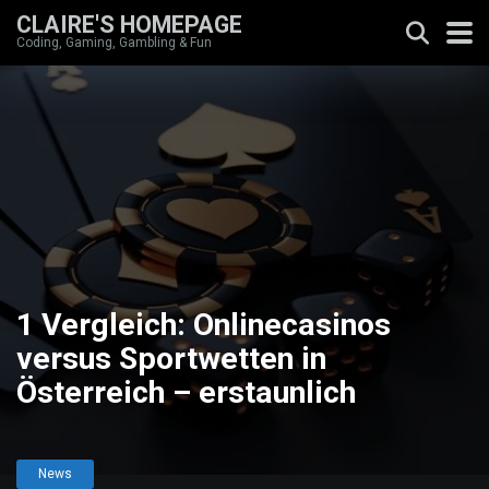
CLAIRE'S HOMEPAGE
Coding, Gaming, Gambling & Fun
1 Vergleich: Onlinecasinos
versus Sportwetten in
Österreich – erstaunlich
News