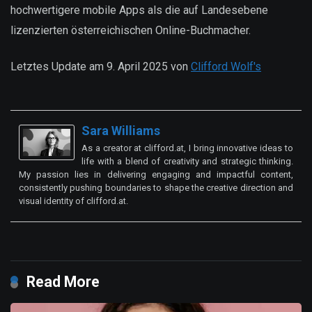
hochwertigere mobile Apps als die auf Landesebene
lizenzierten österreichischen Online-Buchmacher.
Letztes Update am 9. April 2025 von
Clifford Wolf's
Sara Williams
As a creator at clifford.at, I bring innovative ideas to
life with a blend of creativity and strategic thinking.
My passion lies in delivering engaging and impactful content,
consistently pushing boundaries to shape the creative direction and
visual identity of clifford.at.
Read More