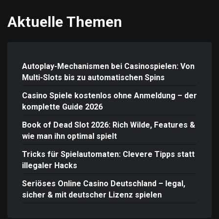
Aktuelle Themen
Autoplay-Mechanismen bei Casinospielen: Von
Multi-Slots bis zu automatischen Spins
Casino Spiele kostenlos ohne Anmeldung – der
komplette Guide 2026
Book of Dead Slot 2026: Rich Wilde, Features &
wie man ihn optimal spielt
Tricks für Spielautomaten: Clevere Tipps statt
illegaler Hacks
Seriöses Online Casino Deutschland – legal,
sicher & mit deutscher Lizenz spielen